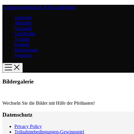
Schützengesellschaft St.Michael Berge
Startseite
Aktuelles
Vorstand
Geschichte
Termine
Kontakt
Königspaare
Sonstiges
Bildergalerie
Wechseln Sie die Bilder mit Hilfe der Pfeiltasten!
Datenschutz
Privacy Policy
Teilnahmebedingungen-Gewinnspiel